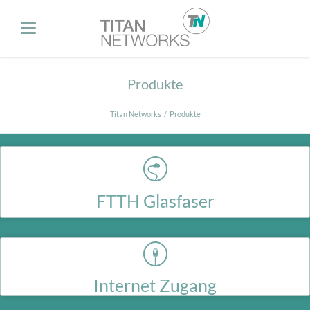
Produkte
Titan Networks
Produkte
FTTH Glasfaser
Durch unser eigenes Glasfasernetz im Main-Taunus Kreis & Frankfurt
können wir einzelne Gebäude unabhängig anbinden.
Internet Zugang
Internet Access für Endverbraucher bundesweit.