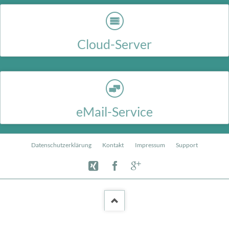
Cloud-Server
Virtueller Server, reale Vorteile - Der günstige Einstieg in die Serverwelt für
alle, die mehr wollen als Webhosting.
eMail-Service
Ein Postfach auf Ihrer eigenen Wunschdomain mit dem in Deutschland
betriebenen Titan Network Mailsystem.
Navigation
Datenschutzerklärung
Kontakt
Impressum
Support
überspringen