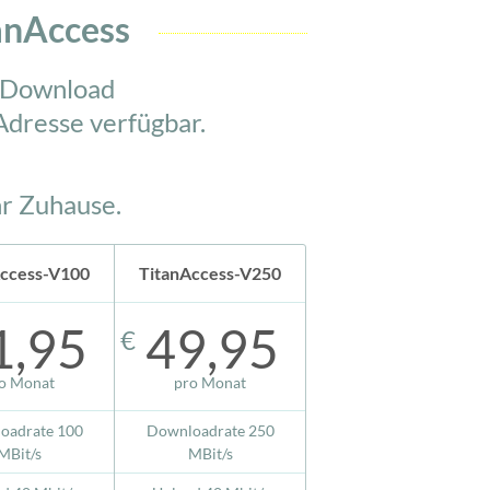
tanAccess
m Download
Adresse verfügbar.
hr Zuhause.
Access-V100
TitanAccess-V250
1,95
49,95
€
o Monat
pro Monat
oadrate 100
Downloadrate 250
MBit/s
MBit/s