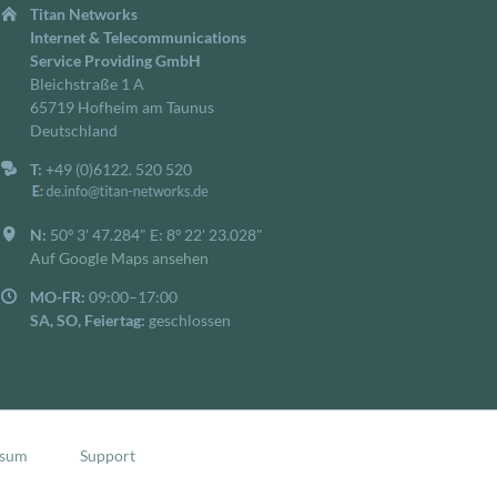
Titan Networks
Internet & Telecommunications
Service Providing GmbH
Bleichstraße 1 A
65719 Hofheim am Taunus
Deutschland
T:
+49 (0)6122. 520 520
N:
50º 3' 47.284" E: 8º 22' 23.028"
Auf Google Maps ansehen
MO-FR:
09:00–17:00
SA, SO, Feiertag:
geschlossen
ssum
Support