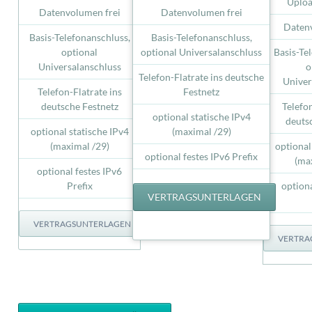
Uploa
Datenvolumen frei
Datenvolumen frei
Datenv
Basis-Telefonanschluss,
Basis-Telefonanschluss,
optional
optional Universalanschluss
Basis-Te
Universalanschluss
o
Telefon-Flatrate ins deutsche
Univer
Telefon-Flatrate ins
Festnetz
deutsche Festnetz
Telefon
optional statische IPv4
deuts
optional statische IPv4
(maximal /29)
(maximal /29)
optional
optional festes IPv6 Prefix
(ma
optional festes IPv6
Prefix
optiona
VERTRAGSUNTERLAGEN
VERTRAGSUNTERLAGEN
VERTRA