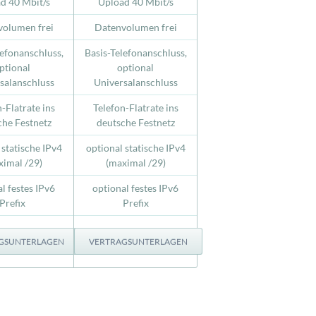
d 40 Mbit/s
Upload 40 Mbit/s
olumen frei
Datenvolumen frei
lefonanschluss,
Basis-Telefonanschluss,
ptional
optional
salanschluss
Universalanschluss
-Flatrate ins
Telefon-Flatrate ins
che Festnetz
deutsche Festnetz
 statische IPv4
optional statische IPv4
ximal /29)
(maximal /29)
l festes IPv6
optional festes IPv6
Prefix
Prefix
GSUNTERLAGEN
VERTRAGSUNTERLAGEN