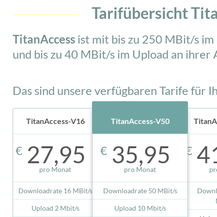
Tarifübersicht Ti
TitanAccess
ist mit bis zu 250 MBit/s i
und bis zu 40 MBit/s im Upload an ihrer 
Das sind unsere verfügbaren Tarife für I
TitanAccess-V16
TitanAccess-V50
Titan
27,95
35,95
4
€
€
€
pro Monat
pro Monat
pr
Downloadrate 16 MBit/s
Downloadrate 50 MBit/s
Downl
Upload 2 Mbit/s
Upload 10 Mbit/s