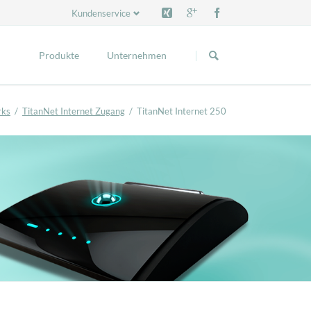
Kundenservice
Navigation
Navigation
überspringen
überspringen
Produkte
Unternehmen
Verfügbarkeitsprüfung
Kontakt
rks
TitanNet Internet Zugang
TitanNet Internet 250
Titan Access Service
IPv4 & IPv6 Services / VPN
Cloud-Server
e-Mail Service
Webhosting
IT-Services & Consulting