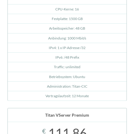
CPU-Kerne: 16
Festplatte: 1500 GB
Arbeitsspeicher: 48 GB
Anbindung: 1000 Mbit/s
IPv4: 1 x IP-Adresse /32
IPv6: /48 Prefix
Traffic: unlimited
Betriebsystem: Ubuntu
Administration: Titan-CIC
Vertragslaufzeit: 12 Monate
Titan VServer Premium
111,86
€