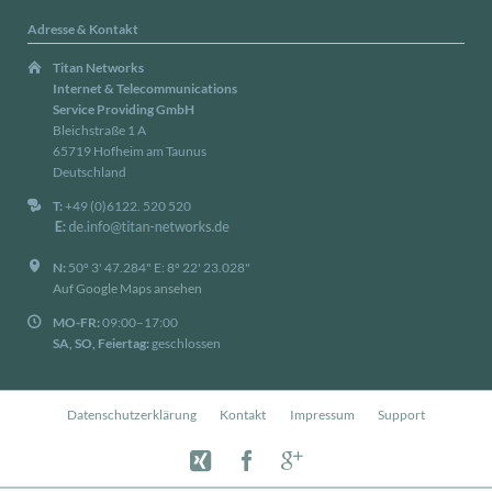
Adresse & Kontakt
Titan Networks
Internet & Telecommunications
Service Providing GmbH
Bleichstraße 1 A
65719 Hofheim am Taunus
Deutschland
T:
+49 (0)6122. 520 520
N:
50º 3' 47.284" E: 8º 22' 23.028"
Auf Google Maps ansehen
MO-FR:
09:00–17:00
SA, SO, Feiertag:
geschlossen
Navigation
Datenschutzerklärung
Kontakt
Impressum
Support
überspringen